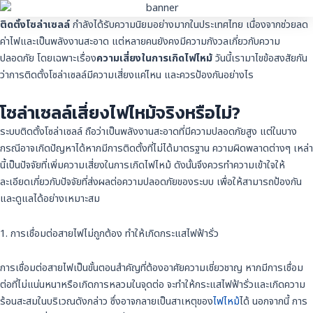
ติดตั้งโซล่าเซลล์
กำลังได้รับความนิยมอย่างมากในประเทศไทย เนื่องจากช่วยลด
ค่าไฟและเป็นพลังงานสะอาด แต่หลายคนยังคงมีความกังวลเกี่ยวกับความ
ปลอดภัย โดยเฉพาะเรื่อง
ความเสี่ยงในการเกิดไฟไหม้
วันนี้เรามาไขข้อสงสัยกัน
ว่าการติดตั้งโซล่าเซลล์มีความเสี่ยงแค่ไหน และควรป้องกันอย่างไร
โซล่าเซลล์เสี่ยงไฟไหม้จริงหรือไม่?
ระบบติดตั้งโซล่าเซลล์ ถือว่าเป็นพลังงานสะอาดที่มีความปลอดภัยสูง แต่ในบาง
กรณีอาจเกิดปัญหาได้หากมีการติดตั้งที่ไม่ได้มาตรฐาน ความผิดพลาดต่างๆ เหล่า
นี้เป็นปัจจัยที่เพิ่มความเสี่ยงในการเกิดไฟไหม้ ดังนั้นจึงควรทำความเข้าใจให้
ละเอียดเกี่ยวกับปัจจัยที่ส่งผลต่อความปลอดภัยของระบบ เพื่อให้สามารถป้องกัน
และดูแลได้อย่างเหมาะสม
1. การเชื่อมต่อสายไฟไม่ถูกต้อง ทำให้เกิดกระแสไฟฟ้ารั่ว
การเชื่อมต่อสายไฟเป็นขั้นตอนสำคัญที่ต้องอาศัยความเชี่ยวชาญ หากมีการเชื่อม
ต่อที่ไม่แน่นหนาหรือเกิดการหลวมในจุดต่อ จะทำให้กระแสไฟฟ้ารั่วและเกิดความ
ร้อนสะสมในบริเวณดังกล่าว ซึ่งอาจกลายเป็นสาเหตุของ
ไฟไหม้
ได้ นอกจากนี้ การ